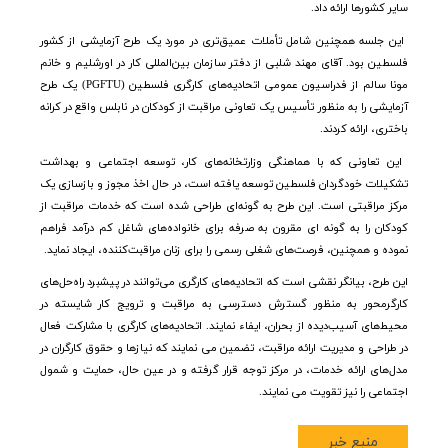
سایر کشورها ارائه داد
.
این جلسه همچنین شامل تأملات عمیق‌تری در مورد یک طرح آزمایشی از کشور
فلسطین بود
.
آقای مهند شلبی از دفتر سازمان بین‌المللی کار در اورشلیم و خانم
مونا سالم از فدراسیون عمومی اتحادیه‌های کارگری فلسطین
(PGFTU)
یک طرح
آزمایشی را به منظور تأسیس یک تعاونی مراقبت از کودکان در نابلس واقع در کرانه
باختری، ارائه کردند.
این تعاونی که با هماهنگی وزارتخانه‌های کار، توسعه اجتماعی و بهداشت
تشکیلات خودگردان فلسطین توسعه یافته است، در حال اخذ مجوز و بازسازی یک
مرکز مراقبتی است
.
این طرح به گونه‌ای طراحی شده است که خدمات مراقبت از
کودکان را به گونه ای مقرون به صرفه برای خانواده‌های شاغل کم درآمد فراهم
نموده و همچنین، فرصت‌های شغلی رسمی را برای زنان مراقبت‌کننده، ایجاد نماید.
این طرح، بیانگر نقشی است که اتحادیه‌های کارگری می‌توانند در پیشبرد راه‌حل‌های
کارگرمحور به منظور گسترش دسترسی به مراقبت و ترویج کار شایسته در
محیط‌های آسیب‌دیده از بحران، ایفاء نمایند. اتحادیه‌های کارگری با مشارکت فعال
در طراحی و مدیریت ارائه مراقبت، تضمین می نمایند که نیازها و حقوق کارگران در
مدل‌های ارائه خدمات، در مرکز توجه قرار گرفته و در عین حال، حمایت و شمول
اجتماعی را نیز تقویت می نمایند.
منبع خبر