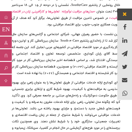
خلال رونمایی از پلتفرم
South4Care
، نشستی را در دوحه از 15 الی ۱۸ سپتامبر
۲۰۲۵ تحت عنوان
«مدل‌های مراقبت نوآورانه: تعاونی‌ها و کارآفرینی زنان در اقتصاد
مراقبت»
در خصوص تامین مراقبت از طریق تعاونی‌ها، برگزار کرد که هدف از آن
تقویت همکاری جنوب-جنوب برای اقتصاد مراقبتی بود.
EN
این نشست با حضور رهبران جهانی، شرکای اجتماعی و آژانس‌های سازمان ملل
برگزار شد تا از راه‌اندازی پلتفرم
South-4-Care
سازمان بین‌المللی کار و اولین دوره
مرکز یادگیری در مورد اقتصاد مراقبتی در کشورهای عربی تجلیل کند
.
این جلسه که
توسط آقای رایان کودایح، متخصص توسعه تعاون و اقتصاد اجتماعی و
همبستگی افتتاح شد، بر اساس قطعنامه اخیر سازمان بین‌المللی کار در مورد کار
شایسته و اقتصاد مراقبتی (2024) و همچنین، قطعنامه سازمان بین‌المللی کار در
مورد کار شایسته و اقتصاد اجتماعی و همبستگی (2022) بنا نهاده شد
ه است
آقای کودایح ارائه خدمات مراقبتی از طریق تعاونی‌ها را به عنوان راهی برای بهبود
دسترسی به مراقبت‌های با کیفیت، بهبود شرایط کاری و ارتقای برابری جنسیتی
از طریق حکومت دموکراتیک و راه‌حل‌های مبتنی بر جامعه معرفی کرد. وی تأکید
کرد که چگونه مدل تعاونی، راهی برای ارائه خدمات مقرون به صرفه و با کیفیت و
فرصت‌های شغلی جدید با دستمزد و مزایای بهبود یافته می باشد. تعاونی‌ها در
خدمات مراقبتی می‌توانند با شرایط متنوع، از جمله در زمان ریاضت اقتصادی و
تغییرات جمعیتی، سازگاری خود را با شرایط نشان دهند. وی همچنین نکات
برجسته‌ای را در مورد طرح‌های آزمایشی در حال انجام در کلمبیا، سریلانکا، زیمبابوه و