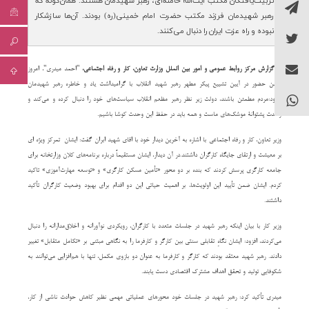
تربیت‌یافتگان مکتب آیت‌الله خامنه‌ای، رهبر شهیدمان هستند. همان‌گونه که
رهبر شهیدمان فرزند مکتب حضرت امام خمینی(ره) بودند.‌ آن‌ها سازشکار
نبوده و راه عزت ایران را دنبال می‌کنند.
به گزارش مرکز روابط عمومی و امور بین الملل وزارت تعاون، کار و رفاه اجتماعی،
"احمد میدری"، امروز
ضمن حضور در آیین تشییع پیکر مطهر رهبر شهید انقلاب با گرامیداشت یاد و خاطره رهبر شهیدمان
افزود:مردم مطمئن باشند، دولت زیر نظر رهبر مظعم انقلاب سیاست‌های خود را دنبال کرده و می‌کند و
وحدت پشتوانۀ موشک‌های ماست و همه باید در حفظ این وحدت کوشا باشیم.
وزیر تعاون، کار و رفاه اجتماعی با اشاره به آخرین دیدار خود با اقای شهید ابران گفت: ایشان تمرکز ویژه ای
بر معیشت و ارتقای جایگاه کارگران داشتند.در آن دیدار، ایشان مستقیماً درباره برنامه‌های کلان وزارتخانه برای
جامعه کارگری پرسش کردند که بنده بر دو محور «تأمین مسکن کارگری» و «توسعه مهارت‌آموزی» تاکید
کردم. ایشان ضمن تأیید این اولویت‌ها، بر اهمیت حیاتی این دو اقدام برای بهبود وضعیت کارگران تأکید
داشتند.
وزیر کار با بیان اینکه رهبر شهید در جلسات متعدد با کارگران، رویکردی نوآورانه و اخلاق‌مدارانه را دنبال
می‌کردند، افزود: ایشان نگاهِ تقابلی سنتی بین کارگر و کارفرما را به نگاهی مبتنی بر «تکامل متقابل» تغییر
دادند. رهبر شهید معتقد بودند که کارگر و کارفرما به عنوان دو بازوی مکمل، تنها با هم‌افزایی می‌توانند به
شکوفایی تولید و تحقق اهداف مشترک اقتصادی دست یابند.
میدری تأکید کرد: رهبر شهید در جلسات خود محورهای عملیاتی مهمی نظیر کاهش حوادث ناشی از کار،