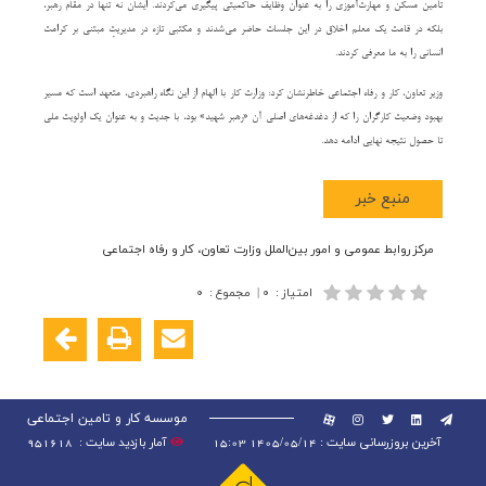
تأمین مسکن و مهارت‌آموزی را به عنوان وظایف حاکمیتی پیگیری می‌کردند. ایشان نه تنها در مقام رهبر،
بلکه در قامت یک معلم اخلاق در این جلسات حاضر می‌شدند و مکتبی تازه در مدیریتِ مبتنی بر کرامت
انسانی را به ما معرفی کردند.
وزیر تعاون، کار و رفاه اجتماعی خاطرنشان کرد: وزارت کار با الهام از این نگاه راهبردی، متعهد است که مسیر
بهبود وضعیت کارگران را که از دغدغه‌های اصلی آن «رهبر شهید» بود، با جدیت و به عنوان یک اولویت ملی
تا حصول نتیجه نهایی ادامه دهد.
منبع خبر
مرکز روابط عمومی و امور بین‌الملل وزارت تعاون، کار و رفاه اجتماعی
امتیاز
:
۰
|
مجموع
:
۰
موسسه کار و تامین اجتماعی
آخرین بروزرسانی سایت : 1405/05/14 15:03
آمار بازدید سایت :
951618