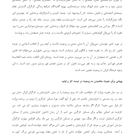
او تئوری مارکسیستی مبارزه طبقاتی را به شکل عمل‌گرایانه‌ای به «همکاری طبقاتی» و آشتی اجتماعی
تبدیل نمود و به جای شعار انهدام دولت سرمایه‌داری، بهبود گام‌به‌گام شرایط زندگی کارگران، گسترش نظام
بیمه‌های اجتماعی و تقلیل ساعات کار را پیشنهاد کرد. جمله کلیدی و استراتژیک برنشتاین که جوهره‌ی این
نگاه عمل‌گرایانه را نشان می‌دهد، این است: «سوسیالیسم نقطه پایان نیست، بلکه یک راه و جنبش مداوم
است». اگر مارکس پدر انقلاب‌های خونین بود، هوادار او ادوارد برنشتاین «پدر سوسیال‌دموکراسی مدرن» بود.
نظریه او را می‌توان الهام‌بخش بسیاری از کشورهای اروپایی دانست و در عرصه عمل همچنان زنده و پویاست.
در مورد کشور خودمان، نمی‌توان آن را مدلی مبتنی بر زوجیت دانست و آنچه پس از انقلاب اسلامی در عرصه
قانون کار رخ داد، به نظریه تضاد و الگوی اول نزدیک‌تر است. هرچند بررسی دقیق‌تری می‌خواهد اما قانون
کار و فضایی که همچنان در آن به سر می‌بریم مبتنی بر تضاد است. روزهای اول انقلاب مانند همه انقلاب‌ها
فضای قهرآمیز حاکم بود و به نظر می‌رسد قانون کار در همین فضای قهر وستیز مدون شده است. با این
وجود فرهنگ ایران با زوجیت عجین شده است.
پویشی برای عینیت بخشیدن به زوجیت در عرصه کار و تولید
در دو سال تجربه وزارت کار شواهدی دارم که روح زوجیت را در میان کارفرمایان و کارگران ایران نشان می
دهد. در یزد نشستی با کارفرمایان داشتم که یکی از آنها گفت چرا مسکن کارگری را دوباره در برنامه وزارت
کار قرار نمی دهید؟ کارگر اگر دغدغه مسکن نداشته باشد دلسوزتر و بامهارت بیشتری کار می کند. من
کارفرما هر کمکی بتوانم برای مسکن کارگری می کنم. از آن زمان تاکنون کارفرمایان زیادی از مسکن
کارگری استقبال کردند و اگر جنگ نبود جهشی در مسکن کارگری رخ می داد. برای افزایش مهارت کارگران
سازمان آموزش فنی و حرفه ای از کارفرمایان و انجمن های آنان هرگاه کمک خواسته است کوتاهی نکردند
و آماده همکاری بودند. برای کاهش حوادث ناشی از کار با کانون نظام مهندسی طرحی بزرگ آنهم به