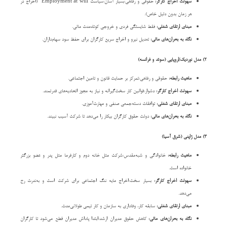
سهولت اخراج کارگر:
حقوقی و رفاهی:بسیار آسان:سیاست"Employment at will" (اخراج در
هر زمان بدون دلیل خاص).
مبنای ارتقای شغلی:
فقط شایستگی فردی و خروجی کوتاه‌مدت مالی.
نگاه به بحران‌های مالی:
تعدیل نیرو و اخراج سریع کارگران برای حفظ سود سهام‌داران.
2) مدل نوردیک/اروپایی (سوئد و فرانسه)
ماهیت رابطه:
حقوقی و رفاهی:تمرکز بر حمایت قانون و تامین اجتماعی.
سهولت اخراج کارگر:
دشوار:قوانین کار سخت‌گیرانه و نیاز به مجوز اتحادیه‌های قدرتمند.
مبنای ارتقای شغلی:
توافقات دسته‌جمعی صنفی و مهارت‌آموزی.
نگاه به بحران‌های مالی:
دولت حقوق کارگران بیکار را می‌دهد تا شرکت آسیب نبیند.
3) مدل ژاپنی (شرق آسیا)
ماهیت رابطه:
خانوادگی و شبه‌مقدس:شرکت مثل خانه دوم و کارفرما مثل پدر و عضو بزرگتر
خانواده است.
سهولت اخراج کارگر:
بسیار سخت:اخراج مایه ننگ اجتماعی برای شرکت است و به‌ندرت رخ
می‌دهد.
مبنای ارتقای شغلی:
سابقه کار، وفاداری به سازمان و کار تیمی طولانی‌مدت.
نگاه به بحران‌های مالی:
کاهش حقوق مدیران ارشد:ابتدا پاداش مدیران قطع می‌شود تا کارگران