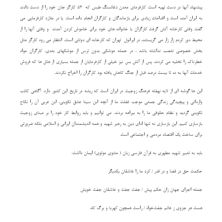
پیشنهاد آنها در دست تهیه است. کارفرمای معدن ذغالسنگ طبس که 53 کارگر جان خود را از دست دادند
به ایران آمده است و اقدامات زیادی برای بازماندگان و کارگران انجام داده است. یا در ملارد کارفرمایی می
گفت وقتی کارخانه آتش گرفت کارگران با خانواده های خود برای خاموش کردن آمدند و وقتی آنها را از
محیط دور کردم زار زار می گریستند، در ایرانول تهران که کارخانه ای دولتی است، انتظار می رود کارگر مثل
بخش خصوصی تعصب نداشته باشد ، در حمله موشکی بدون ترس از موشکهای بعدی، کارگران مواد
خطرناک را تخلیه می کردند. پس از آتش بس نیز خیلی از کارفرمایان از جمله بسیاری از هتل ها که فروش
خدمات آنها به ده تا بیست درصد قبل از جنگ کاهش یافته بود کارگران را اخراج نکردند.
این ها گوشه ای از لایه نهفته فرهنگ زوجیت در ایران است که ریشه در تاریخ این کشور دارد. آگاهی کاذب
وارداتی و پیچیدگی زندگی جمعی موجب غفلت ما از آنچه ابن سینا عشق تکوینی، ابن عربی آن را نکاح
تکوینی گردید و نظام حقوقی ما را به بیراهه بردند. می توانیم و باید روابط کار خود را بر مبنای زوجیت
بازسازی کنیم. این بازسازی نه تنها ادای دین به رهبر شهید و همه اندیشمندان ایرانی و اسلامی بلکه ضرورتی
برای ساخت یک اقتصاد مردمی و اجتماعی است.
باید به تعبیر شهید مطهری به قرآن فارسی زبان ( مثنوی مولوی) ایمان داشت:
حکمت حق در قضا و در قدر / کرد ما را عاشقان یکدیگر
جمله اجزای جهان زان حکم پیش / جفت جفت و عاشقان جفت خویش
هست هر جزوی ز عالم جفت‌خواه / راست همچون کهربا و برگ کاه