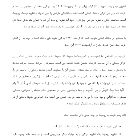
آخرین دیدار رهبر شهید با کارگران ایران در ۲۰ اردیبهشت ۱۴۰۴ بود. در این سخنرانی موضوعی را مطرح
کردند که برای من تازگی داشت. ایشان گفتند تضاد دیالکتیکی مارکس را قبول ندارند و نظریه درست، زوجیت
است. مخالفت ایشان با نظریه مارکس چیز تازه‌ای نبود اما نظریه زوجیت آن هم به عنوان یک بدیل کاملاً تازه
بود؛ رهبر شهید طول و عرض این نظریه را از یک جهان‌بینی تا یک برنامه عمل اجرایی بسط می‌داد.
با جستجو در بیانات ایشان متوجه شدم که از دهه ۱۳۴۰ به این نظریه باور داشته است و بارها به آن اشاره
کرده است. عین عبارت ایشان در اردیبهشت ۱۴۰۴ این است:
«ببینید، در فلسفه‌ی مارکسیست‌ها و کمونیست‌ها محیط کار محیط تضاد است، محیط دشمنی است؛ یعنی
کارگر بایستی با آن صاحب کارخانه دشمن باشد؛ فلسفه این است. مجموعه‌ی حرکت جامعه حرکت ضدّیّت
با یکدیگر و تضاد است... اسلام درست نقطه‌ی مقابل این را میگوید. اسلام محیط زندگی را، محیط کار را،
محیط تاریخ را، محیط ائتلاف و همراهی و همفکری میداند. آنهایی که اهل دنبال‌گیری و تحقیق در قرآن
هستند، تعبیر «زوجیّت» را، کلمه‌ی «زوج» را، «زوجیّت» را در قرآن دنبال کنند: سُبحانَ الَّذی خَلَقَ الاَزواجَ
کُلَّها مِمّا تُنبِتُ الاَرضُ وَ مِن اَنفُسِهِم وَ مِمّا لا یَعلَمون؛ یعنی در همه‌چیز عالم مسئله‌ی همراهی، همدلی،
همکاری، هم‌افزایی وجود دارد. راجع به محیط کار هم همین‌جور است؛ باید هم‌افزایی بشود؛ بایستی از دو
طرفْ صمیمانه، نه [فقط] با زبان، به یکدیگر کمک کنند».
نگاه رهبر شهید به زوجیت در چند محور قابل مشاهده است:
این نظریه با نظریه تضاد و فلسفه مارکسیست‌ها در تقابل است.
نظریه زوجیت یک نظریه فراگیر و به عبارت دیگر جهان‌بینی است و در همه عالم وجود دارد؛