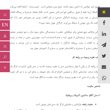
«تاریخ کلیه جوامعی که تاکنون وجود داشته، تاریخ مبارزه طبقاتی است... کمونیست‌ها... آشکارا اعلام می‌دارند
که اهداف آن‌ها فقط از طریق سرنگونی قهرآمیز قابل حصول است. بگذار طبقات فرمانروا در پیشگاه انقلاب
کمونیستی بر خود بلرزند. پرولترها (کارگران صنعتی) در این انقلاب چیزی جز زنجیرهای خود را از کف
EN
نخواهند داد، ولی جهانی را به‌چنگ می‌آورند. کارگران جهان متحد شوید!».
در این پارادایم، هیچ فضایی برای هم‌افزایی، تفاهم یا درهم‌تنیدگی منافع وجود ندارد و تنها نتیجه‌ی محتوم،
فروپاشیِ سیستم سرمایه‌داری از طریق کینه و تضادِ انباشته‌شده است. جهان‌بینی مبتنی بر تضاد در عرصه
عمل به انقلاب و مبارزه بی‌وقفه کارگران با کارفرمایان می‌انجامید؛ چنانچه در قرن نوزدهم و بیستم
الهام‌بخش بسیاری از جنبش‌ها و انقلاب‌های خونین در بسیاری از کشورهای جهان بود.
بازتاب نظریه زوجیت در روابط کار
شاید روابط کار در ژاپن را بتوان نزدیک‌ترین مدل به نظریه زوجیت دانست. در مدل ژاپنی، کارفرما و کارگر یک
خانواده هستند، جابه‌جایی کارگر و همچنین اخراج او یک رفتار نابهنجار و منافع این دو با هم گره خورده
است. برای درک مدلی که با نظریه زوجیت سازگار باشد، مقایسه سه الگو مفید است:
شاخص مقایسه
1) مدل آنگلو-ساکسون (آمریکا و بریتانیا)
ماهیت رابطه:
قراردادی و مکانیکی:کارگر یک منبع قابل تعویض است.