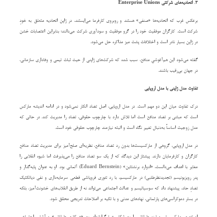
۳. اتحادیه‌های شرکتی Enterprise Unions
برعکس غرب که اتحادیه‌ها «صنفی» هستند و روبروی کارفرما می‌ایستند، در ژاپن اتحادیه متعلق به خودِ
شرکت است. کارگران موفقیت خود را در گرو موفقیت و سودآوری شرکت می‌دانند؛ بنابراین اعتصابات خشن
در ژاپن بسیار نادر است و اختلافات پشت میز مذاکره حل می‌شود.
گفته می‌شود این هم‌آغوشیِ منافع، سبب شده که شرکت‌های ژاپنی از حیث ثبات تیمی و وفاداری سازمانی،
در جهان بی‌رقیب باشند.
تفاوت مدل ژاپنی با مدل اروپایی
درک تفاوت میان این دو مهم است. در مدل اروپایی، اصل تضاد انکار نمی‌شود و در ادامه اندیشه مارکس
است که مبتنی بر تضاد منافع است اما تلاش دارد با چارچوب حقوقی، تضاد را مدیریت کند. در حالی که
مدل زوجیت اساساً به‌دنبال تغییر نگاه است و البته نیازمند چارچوب حقوقی خود است.
در مدل اروپایی، گروهی از مارکسیست‌ها بدون رد تضاد منافع، نظریه‌ای صلح‌آمیز برای مدیریت تضاد منافع
کارگران و کارفرمایان دارند. پیشتاز این دیدگاه که از یک سو تضاد منافع را می‌پذیرفت اما شیوه انقلابی را
مغایر با اهداف می‌دانست، «ادوارد برنشتاین» (Eduard Bernstein) آلمانی بود. او به عنوان پایه‌گذار و
پدر رویزیونیسم (تجدیدنظرطلبی) در مارکسیسم، با رد تئوری فروپاشی قطعی سرمایه‌داری و نفی دیالکتیک
تضادِ حاد، پیشنهاد داد که سوسیالیسم و عدالت اجتماعی می‌تواند نه از طریق انقلاب‌های خشونت‌آمیز، بلکه
در بستر دموکراسی‌های پارلمانی، نهادهای مدنی و با تکیه بر اصلاحات تدریجی محقق شود.