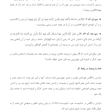
و زمین را فسرده و مرده می‌بینی، پس چون آب بر آن فرو فرستیم، به اهتزاز درآید و رشد کند و از هر جفتِ
بهجت‌انگیزی برویاند.)
●
سوره ق، آیه ۷:
«وَالْأَرْضَ مَدَدْنَاهَا وَأَلْقَیْنَا فِیهَا رَوَاسِیَ وَأَنْبَتْنَا فِیهَا مِنْ کُلِّ زَوْجٍ بَهِیج» (و زمین را بگستردیم
و در آن کوه‌های استوار افکندیم و در آن از هر جفتِ خرم و زیبایی رویانیدیم.)
●
سوره طه، آیه ۵۳:
«الَّذِی جَعَلَ لَکُمُ الْأَرْضَ مَهْدًا وَسَلَکَ لَکُمْ فِیهَا سُبُلًا وَأَنْزَلَ مِنَ السَّمَاءِ مَاءً فَأَخْرَجْنَا بِهِ
أَزْوَاجًا مِنْ نَبَاتٍ شَتَّى» (همان کسی که زمین را برای شما گهواره‌ای ساخت و برای شما در آن راه‌هایی پدید
آورد و از آسمان آبی فرود آورد، پس به وسیله آن، جفت‌هایی از گیاهان گوناگون برآوردیم.)
حال سوال این است که اگر جهان با زوجیت تکامل می‌یابد و به‌جای تضاد باید تفاوت‌ها را مکمل بدانیم، در
حوزه کارگر و کارفرما این جهان‌بینی چه تاثیر عملی خواهد داشت؟
تضاد یا زوجیت در روابط کار
مارکس و انگلس قهرمانان نظری و عملی جهان‌بینی تضاد هستند. آنها بر این باور بودند که دنیای مادی و
طبیعت (مانند اصل بقای اصلح داروین در طبیعت) بر اساس تضاد تکامل یافته است، تاریخ بشر نیز بر اساس
تضاد نیروهای اجتماعی شکوفا شده است، بنابراین باید بر تضاد «میان کارگر و کارفرما» دمید تا جامعه برابر
زاده شود.
مارکس و انگلس در «مانیفست حزب کمونیست» (۱۸۴۸)، با زبانی پرشور، قاطع و هیجانی، این تضاد را به
عنوان یگانه موتور محرک تاریخ معرفی کرده اند: