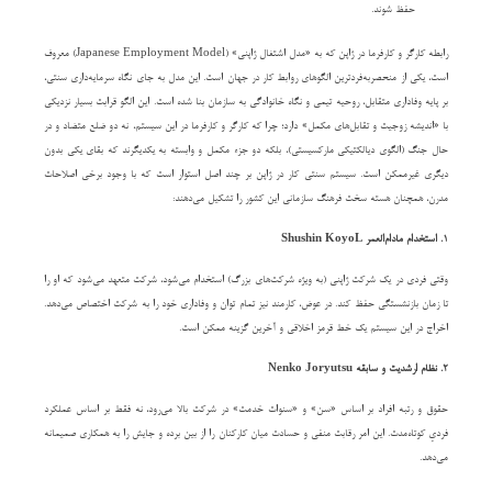
حفظ شوند.
رابطه کارگر و کارفرما در ژاپن که به «مدل اشتغال ژاپنی» (Japanese Employment Model) معروف
است، یکی از منحصربه‌فردترین الگوهای روابط کار در جهان است. این مدل به جای نگاه سرمایه‌داری سنتی،
بر پایه وفاداری متقابل، روحیه تیمی و نگاه خانوادگی به سازمان بنا شده است. این الگو قرابت بسیار نزدیکی
با «اندیشه زوجیت و تقابل‌های مکمل» دارد؛ چرا که کارگر و کارفرما در این سیستم، نه دو ضلع متضاد و در
حال جنگ (الگوی دیالکتیکی مارکسیستی)، بلکه دو جزء مکمل و وابسته به یکدیگرند که بقای یکی بدون
دیگری غیرممکن است. سیستم سنتی کار در ژاپن بر چند اصل استوار است که با وجود برخی اصلاحات
مدرن، همچنان هسته سخت فرهنگ سازمانی این کشور را تشکیل می‌دهند:
۱. استخدام مادام‌العمر Shushin KoyoL
وقتی فردی در یک شرکت ژاپنی (به ویژه شرکت‌های بزرگ) استخدام می‌شود، شرکت متعهد می‌شود که او را
تا زمان بازنشستگی حفظ کند. در عوض، کارمند نیز تمام توان و وفاداری خود را به شرکت اختصاص می‌دهد.
اخراج در این سیستم یک خط قرمز اخلاقی و آخرین گزینه ممکن است.
۲. نظام ارشدیت و سابقه Nenko Joryutsu
حقوق و رتبه افراد بر اساس «سن» و «سنوات خدمت» در شرکت بالا می‌رود، نه فقط بر اساس عملکرد
فردیِ کوتاه‌مدت. این امر رقابت منفی و حسادت میان کارکنان را از بین برده و جایش را به همکاری صمیمانه
می‌دهد.