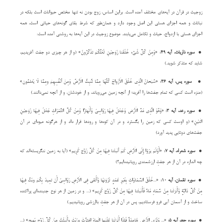
زوجیت در قرآن در آیه‌های مختلف آمده است. براین اساس، زوج بودن نه تنها مختص حیوانات است بلکه در
نباتات و همه اجزای هستی این اصل وجود دارد و همان‌طور که شرط بقای گونه‌های حیاتی است، همه
اجزای هستی با ازدواج، حیات و تکامل می‌یابند. موضوع زوجیت در این آیه‌ها به روشنی آمده است:
●
سوره ذاریات، آیه ۴۹:
«وَمِنْ کُلِّ شَیْءٍ خَلَقْنَا زَوْجَیْنِ لَعَلَّکُمْ تَذَکَّرُونَ» (و از هر چیزی دو جفت آفریدیم،
شاید که متذکر شوید.)
●
سوره یس، آیه ۳۶:
«سُبْحَانَ الَّذِی خَلَقَ الْأَزْوَاجَ کُلَّهَا مِمَّا تُنْبِتُ الْأَرْضُ وَمِنْ أَنْفُسِهِمْ وَمِمَّا لَا یَعْلَمُون»
(منزه است کسی که تمام جفت‌ها را آفرید؛ از آنچه زمین می‌رویاند، و از خودشان، و از آنچه نمی‌دانند.)
●
سوره رعد، آیه ۳:
«وَهُوَ الَّذِی مَدَّ الْأَرْضَ وَجَعَلَ فِیهَا رَوَاسِیَ وَأَنْهَارًا وَمِنْ کُلِّ الثَّمَرَاتِ جَعَلَ فِیهَا زَوْجَیْنِ
اثْنَیْنِ» (و اوست کسی که زمین را بگسترد و در آن کوه‌ها و رودها قرار داد و از هرگونه میوه‌ای در آن
جفت‌های دوتایی پدید آورد)
●
سوره شعراء، آیه ۷:
«أَوَلَمْ یَرَوْا إِلَى الْأَرْضِ کَمْ أَنْبَتْنَا فِیهَا مِنْ کُلِّ زَوْجٍ کَرِیم» (آیا به زمین ننگریسته‌اند که
چه اندازه در آن از هر جفتِ ارزشمندی رویانیده‌ایم؟)
●
سوره لقمان، آیه ۱۰:
«...خَلَقَ السَّمَاوَاتِ بِغَیْرِ عَمَدٍ تَرَوْنَهَا وَأَلْقَى فِی الْأَرْضِ رَوَاسِیَ أَنْ تَمِیدَ بِکُمْ وَبَثَّ فِیهَا
مِنْ کُلِّ دَابَّةٍ وَأَنْزَلْنَا مِنَ سَّمَاءِ مَاءً فَأَنْبَتْنَا فِیهَا مِنْ کُلِّ زَوْجٍ کَرِیم» (... و در زمین از هر نوع جنبنده‌ای پراکنده
ساخت و از آسمان آبی فرو فرستادیم، پس در آن از هر جفتِ باارزشی رویانیدیم.)
●
سوره حج، آیه ۵:
«... وَتَرَى الْأَرْضَ هَامِدَةً فَإِذَا أَنْزَلْنَا عَلَیْهَا الْمَاءَ اهْتَزَّتْ وَرَبَتْ وَأَنْبَتَتْ مِنْ کُلِّ زَوْجٍ بَهِیج» (...