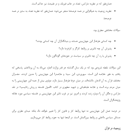
همان‌طور که در نظریه مارکس، تضاد در عالم فیزیک و در طبیعت نیز حاکم است.
نظریه زوجیت به هم‌افزایی در همه عرصه‌ها منجر می‌شود؛ همان‌طور که نظریه تضاد به ستیز در همه
عرصه‌ها.
سوالات مختلفی مطرح بود:
چه کسانی طرفدار این جهان‌بینی هستند و بنیانگذاران آن چه کسانی بودند؟
پذیرش آن چه تاثیری بر روابط کارگر و کارفرما دارد؟
پذیرش یا رد آن چه تاثیری بر سیاست در حوزه‌های گوناگون دارد؟
این سوالات نقطه شروعی بود که در یک سال گذشته هر قدر وزارت اجازه می‌داد به آن پرداختم. پاسخی که
یافتم به طور خلاصه این است: سهروردی، ابن سینا و ملاصدرا این جهان‌بینی را مدون کردند، مفسران
مختلف قرآن به آن اذعان داشته‌اند، در میان عرفا طرفدار بسیار دارد، مولوی بیش از همه این جهان‌بینی را به
میان مردم برده است و علامه طباطبائی و شهید مطهری در کتاب «اصول فلسفه و روش رئالیسم» در نقد
مارکس و هگل آن را دوباره زنده کردند و امروز نیز در غرب تاثیر این جهان‌بینی بر فلسفه سیاسی مورد علاقه
پژوهشگران است.
در عرصه عمل این جهان‌بینی نه تنها روابط کار و قانون کار را تغییر خواهد داد بلکه مبنای نظری برای
مسائل سیاسی داخلی و روابط بین‌الملل است. در اینجا تنها به حوزه روابط کار می‌پردازیم.
زوجیت در قرآن