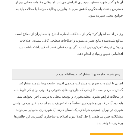
آن‌ها واگذار شود، مسئولیت‌پذیری افزایش می‌یابد. اما وقتی مقامات محلی دور از
دسترس باشند، پاسخگویی کاهش می‌یابد. بنابراین وظایف مرتبط با محلات باید به
جوامع محلی سپرده شود.
وی در ادامه اظهار کرد: یکی از مشکلات اصلی، امتناع جامعه ایران از اصلاح است.
منافع تثبیت‌شده مانع تغییر می‌شوند و اصلاحات سطحی کافی نیست. اصلاحات
رادیکال نیازمند تمرکززدایی است. اگر دولت فعلی قصد اصلاح داشته باشد، باید
اقداماتی عمیق و بنیادی انجام دهد.
پیش‌شرط جامعه پویا: مشارکت داوطلبانه مردم
ایمانی با اشاره به ضرورت مشارکت مردمی افزود: جامعه پویا نیازمند مشارکت
گسترده مردم است. تا زمانی که چارچوب‌های حقوقی و قانونی برای کار داوطلبانه
در محلات فراهم نشود، محله‌محوری و توسعه محلی به‌درستی اجرا نخواهد شد.
باید دید آیا در قانون و شهرداری اساساً محله تعریف شده است یا خیر. برخی نواحی
شهری در تهران جمعیتی هم‌اندازه یک استان دارند. آیا شهرداری به‌تنهایی می‌تواند
مشکلات چنین مناطقی را حل کند؟ بدون اصلاحات ساختاری گسترده، این چالش‌ها
برطرف نخواهد شد.