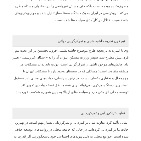
مصرف‌کننده بودجه است بلکه حتی مسائل غیرواقعی را نیز به‌عنوان مسئله مطرح
می‌کند. بروکراسی در ایران به یک دستگاه مسئله‌ساز تبدیل شده و موازی‌کاری‌های
متعدد سبب اختلال در کارآمدی سیاست‌ها شده است.
نیم قرن تجربه حاشیه‌نشینی و تمرکزگرایی دولتی
وی با اشاره به تاریخچه طرح موضوع حاشیه‌نشینی افزود: نخستین بار این بحث نیم
قرن پیش مطرح شد. سپس وزارت مسکن عنوان آن را به «اسکان غیررسمی» تغییر
داد. چالش‌های موجود ناشی از تمرکزگرایی است. دولت باید بداند مشکلات هر
منطقه متفاوت است؛ مسائلی که در سیستان وجود دارد با مشکلات تهران یا
چهارمحال و بختیاری یکسان نیست. در چنین شرایطی، دولت‌های محلی باید مسئول
باشند زیرا دستگاه مرکزی نمی‌تواند برای همه مناطق نسخه واحدی تجویز کند.
توسعه محلی الزاماتی دارد و سیاست‌های از بالا به پایین همواره شکست‌خورده‌اند.
تفاوت تراکم‌زدایی و تمرکززدایی
ایمانی تأکید کرد: تفاوت میان تراکم‌زدایی و تمرکززدایی بسیار مهم است. در بهترین
حالت ما تراکم‌زدایی کرده‌ایم. در حالی که جامعه محلی در روایت‌های توسعه حذف
شده است. جوامع محلی به دلیل پیوندهای اجتماعی خود پاسخگوترند. اگر قدرت به