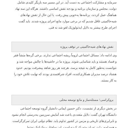
سرمایه و مشارکت اجتماعی به دست آید. در این مسیر سه بازیگر کلیدی شامل
دولت، مجلس و سازمان برنامه و بودجه نقش اساسی داشتند. هرگاه این سه نهاد
هماهنگ عمل کردند، برنامه‌ها به‌خوبی پیش رفت. با این حال از نقش نهادهای
شبه‌حاکمیتی غافل شدیم که در برخی موارد مانع اجرای پروژه شدند. باید گفت
اجرای طرح بیشتر به دلایل ایدئولوژیک لغو شد نه فنی.
نقش نهادهای شبه‌حاکمیتی در توقف پروژه
وی ادامه داد: مسائل اجتماعی لزوماً ریشه اجتماعی ندارند. برخی گره‌ها منشأ فقر
و فساد هستند و باید شناسایی شوند. پروژه ما در حاشیه‌ها با چالش مواجه شد و
نتوانست به‌طور کامل به نتیجه برسد، هرچند هر روز شاهد پیشرفت بودیم. حدود
هشتاد درصد مدیران همکاری‌کننده، افراد شرافتمندی بودند که نهایت تلاش خود را
به کار بستند.
بروکراسی؛ مسئله‌ساز و مانع توسعه محلی
در بخش دیگری از نشست، دکتر حسین ایمانی دانشیار گروه توسعه اجتماعی
دانشگاه تهران گفت: دلایل متعددی باعث شد آمایش سرزمین به‌درستی انجام نشود
و نابرابری‌های تاریخی و مزمن در کشور تداوم یابد. نظام دولتی ایران تمرکزگراست
و همه امور را در تهران متمرکز کرده است. این ساختار بروکراتیک نه‌تنها