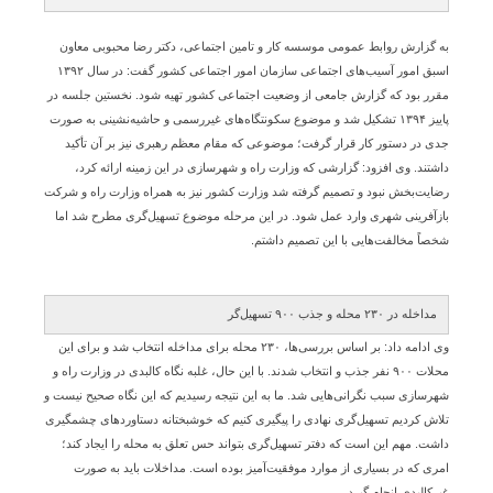
به گزارش روابط عمومی موسسه کار و تامین اجتماعی، دکتر رضا محبوبی معاون
اسبق امور آسیب‌های اجتماعی سازمان امور اجتماعی کشور گفت: در سال ۱۳۹۲
مقرر بود که گزارش جامعی از وضعیت اجتماعی کشور تهیه شود. نخستین جلسه در
پاییز ۱۳۹۴ تشکیل شد و موضوع سکونتگاه‌های غیررسمی و حاشیه‌نشینی به صورت
جدی در دستور کار قرار گرفت؛ موضوعی که مقام معظم رهبری نیز بر آن تأکید
داشتند. وی افزود: گزارشی که وزارت راه و شهرسازی در این زمینه ارائه کرد،
رضایت‌بخش نبود و تصمیم گرفته شد وزارت کشور نیز به همراه وزارت راه و شرکت
بازآفرینی شهری وارد عمل شود. در این مرحله موضوع تسهیل‌گری مطرح شد اما
شخصاً مخالفت‌هایی با این تصمیم داشتم.
مداخله در ۲۳۰ محله و جذب ۹۰۰ تسهیل‌گر
وی ادامه داد: بر اساس بررسی‌ها، ۲۳۰ محله برای مداخله انتخاب شد و برای این
محلات ۹۰۰ نفر جذب و انتخاب شدند. با این حال، غلبه نگاه کالبدی در وزارت راه و
شهرسازی سبب نگرانی‌هایی شد. ما به این نتیجه رسیدیم که این نگاه صحیح نیست و
تلاش کردیم تسهیل‌گری نهادی را پیگیری کنیم که خوشبختانه دستاوردهای چشمگیری
داشت. مهم این است که دفتر تسهیل‌گری بتواند حس تعلق به محله را ایجاد کند؛
امری که در بسیاری از موارد موفقیت‌آمیز بوده است. مداخلات باید به صورت
غیرکالبدی انجام گیرد.