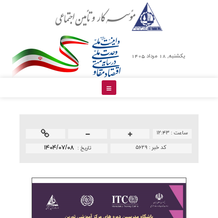
يکشنبه, 18 مرداد 1405
ساعت :
۱۲:۴۳
کد خبر :
۵۶۲۹
۱۴۰۴/۰۷/۰۸
تاريخ :