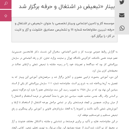
وبینار «تبعیض در اشتغال و حرفه برگزار شد
موسسه کار و تامین اجتماعی وبینار تخصصی با عنوان «تبعیض در اشتغال و
حرفه؛ تبیین مقاوله‌نامه شماره ۱۱۱ و تشخیص مصادیق خشونت و آزار و اذیت
در کار» را برگزار کرد.
به گزارش روابط عمومی موسسه کار و تامین اجتماعی، سخنران این نشست، دکتر غلامحسین حسینی‌نیا،
عضو هیئت علمی دانشکده کارآفرینی دانشگاه تهران و نماینده وزارت تعاون، کار و رفاه اجتماعی در سازمان
بین‌المللی کار بود که دیدگاه‌ها و تجربیات خود را در زمینه مقابله با تبعیض شغلی و ارتقای عدالت در
محیط‌های کاری بیان کرد.
این دوره آموزشی به‌صورت ترکیبی حضوری و آنلاین برگزار شد و سرفصل‌های آموزشی این وبینار که به
تفصیل به آن‌ها پرداخته شد، به شرح زیر است: مقاوله‌نامه شماره ۱۱۱ سازمان بین‌المللی کار یکی از اسناد
بنیادین این نهاد بود که در سال ۱۹۵۸ به تصویب رسید. این سند دولت‌های عضو را ملزم کرد هرگونه تبعیض
بر اساس نژاد، رنگ، جنس، مذهب، عقیده سیاسی، تبار ملی یا منشأ اجتماعی در عرصه استخدام و اشتغال را
از میان بردارند. همچنین بر ایجاد فرصت‌های برابر در تمامی مراحل چرخه اشتغال، از استخدام تا ارتقا و
آموزش‌های شغلی تأکید داشت و کشورها را به اتخاذ سازوکارهای قانونی و آموزشی برای پیشگیری و رفع
تبعیض مستقیم و غیرمستقیم موظف کرد.
در این مقاوله‌نامه، علاوه بر تأکید بر برابری فرصت‌ها، بر شناسایی و مقابله با اشکال مختلف خشونت و آزار
در محیط کار نیز اشاره شده است. از جمله مصادیق این موارد می‌توان به تهدید، تحقیر، توهین کلامی، ایجاد