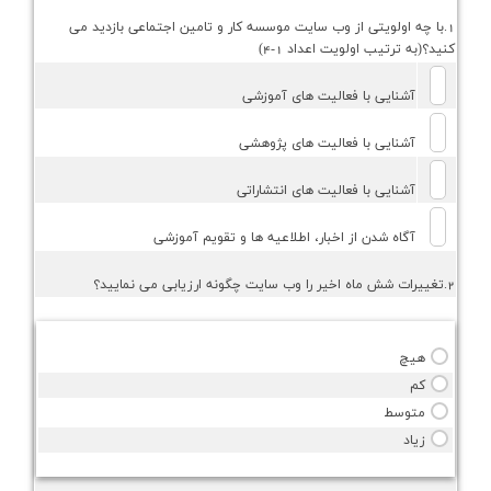
1.با چه اولويتي از وب سايت موسسه كار و تامين اجتماعي بازديد مي
كنيد؟(به ترتيب اولويت اعداد 1-4)
آشنايي با فعاليت هاي آموزشي
آشنايي با فعاليت هاي پژوهشي
آشنايي با فعاليت هاي انتشاراتي
آگاه شدن از اخبار، اطلاعيه ها و تقويم آموزشي
2.تغييرات شش ماه اخير را وب سايت چگونه ارزيابي مي نماييد؟
هيچ
كم
متوسط
زياد