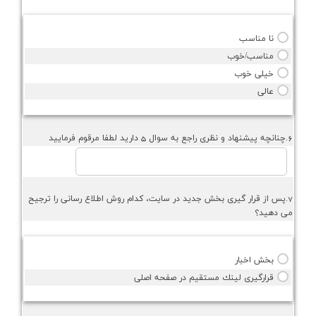
نا مناسب
مناسب/خوب
خيلي خوب
عالي
6.چنانچه پيشنهاد و نظري راجع به سوال 5 داريد لطفا مرقوم فرماييد
7.پس از قرار گيري بخش جديد در سايت، كدام روش اطلاع رساني را ترجيح
مي دهيد؟
بخش اخبار
قرارگيري لينك مستقيم در صفحه اصلي