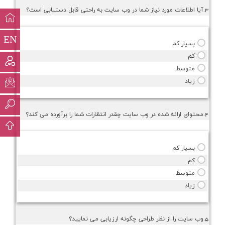
3.آيا اطلاعات مورد نياز شما در وب سايت به راحتي قابل دستيابي است؟
EN
بسيار كم
كم
متوسط
زياد
4.محتواي ارائه شده در وب سايت چقدر انتظارات شما را برآورده مي كند؟
بسيار كم
كم
متوسط
زياد
5.وب سايت را از نظر طراحي چگونه ارزيابي مي نماييد؟