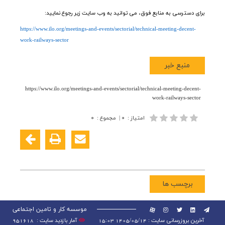
برای دسترسی به منابع فوق، می توانید به وب سایت زیر رجوع نمایید:
https://www.ilo.org/meetings-and-events/sectorial/technical-meeting-decent-
work-railways-sector
منبع خبر
https://www.ilo.org/meetings-and-events/sectorial/technical-meeting-decent-
work-railways-sector
امتیاز
:
۰
|
مجموع
:
۰
برچسب ها
موسسه کار و تامین اجتماعی
آخرین بروزرسانی سایت : 1405/05/14 15:03
آمار بازدید سایت :
951618