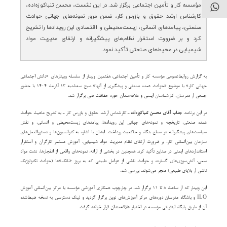
مؤسسه کار و تأمین اجتماعی برگزار شد. در این نشست، محسن تنباکوزه‌اده،
کارشناس ارشد حقوق و بازرس کار، ضمن مرور نمونه‌های جهانی حوادث
صنعتی، پیامدهای انسانی، زیست‌محیطی و اقتصادی این رویدادها را تشریح
کرد و بر ضرورت استقرار نظام‌های پیشگیرانه و ارتقای مدیریت مواد
شیمیایی در محیط‌های صنعتی تأکید نمود.
به گزارش روابط‌عمومی مؤسسه کار و تأمین اجتماعی، هفتمین وبینار از سلسله‌ وبینارهای «دانش اجتماعی
جهانی کار» با موضوع «حوادث عمده صنعتی و پیشگیری از آنها» صبح سه‌شنبه ۱۳ آذرماه ۱۴۰۴ با حضور
جمعی از مدرسان، کارشناسان ایمنی و علاقه‌مندان حوزه حفاظت فنی برگزار شد.
در این برنامه،
جناب آقای محسن تنباکوزه‌اده
ـ کارشناس ارشد حقوق و بازرس کار ـ به تشریح ماهیت حوادث
عمده صنعتی، تاریخچه و نمونه‌های جهانی این رویدادها، پیامدهای زیست‌محیطی و انسانی، و نقش
سیاست‌های پیشگیرانه در سطح بنگاه و حاکمیت پرداخت. ایشان با اشاره به کنوانسیون‌ها و دستورالعمل‌های
سازمان بین‌المللی کار، بر ضرورت ارتقای نظام مدیریت مواد شیمیایی، آموزش مستمر کارگران و استقرار
استانداردهای ایمنی در صنایع تأکید کرد. همچنین در بخشی از ارائه، نمونه‌های واقعی از انفجارها، نشت مواد
سمی، آتش‌سوزی‌های گسترده و حوادث ناشی از عوامل طبیعی که به بروز «ناتک»‌ها (حوادث تکنولوژیک
ناشی از بلایای طبیعی) منجر می‌شوند، بررسی شد.
این وبینار که از ساعت ۸ تا ۱۱ برگزار شد، در چارچوب همکاری آموزشی مؤسسه با مرکز بین‌المللی آموزش
ILO و باشگاه مدرسان دوره‌های مرکز آموزش‌های نوین برگزار گردید و لینک دسترسی به نسخه ضبط‌شده
آن از طریق پایگاه اینترنتی مؤسسه در اختیار علاقه‌مندان قرار خواهد گرفت.