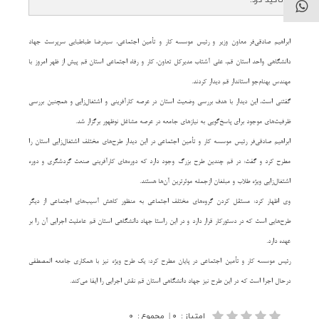
ابراهیم صادقی‌فر معاون وزیر و رئیس موسسه کار و تأمین اجتماعی، سیدرضا طباطبایی سرپرست جهاد
دانشگاهی واحد استان قم، علی آشتاب مدیرکل تعاون، کار و رفاه اجتماعی استان قم پیش از ظهر امروز با
مهندس بهنام‌جو استاندار قم دیدار کردند.
گفتنی است، این دیدار با هدف بررسی وضعیت استان در عرصه کارآفرینی و اشتغال‌زایی و همچنین بررسی
ظرفیت‌های موجود برای پاسخ‌گویی به نیازهای جامعه در عرصه مشاغل نوظهور برگزار شد.
ابراهیم صادقی‌فر رئیس موسسه کار و تأمین اجتماعی در این دیدار طرح‌های مختلف اشتغال‌زایی استان را
مطرح کرد و گفت: در قم چندین طرح بزرگ وجود دارد که دوره‌های کارآفرینی صنعت گردشگری و دوره
اشتغال‌زایی ویژه طلاب و مبلغان ازجمله موثرترین آن‌ها هستند.
وی اظهار کرد: مستقل کردن گروه‌های مختلف اجتماعی به منظور کاهش آسیب‌های اجتماعی از دیگر
طرح‌هایی است که در دستورکار قرار دارد و در این راستا جهاد دانشگاهی استان قم عاملیت اجرایی آن را بر
عهده دارد.
رئیس موسسه کار و تأمین اجتماعی در پایان مطرح کرد: یک طرح ویژه نیز با همکاری جامعه المصطفی
درحال اجرا است که در این طرح نیز جهاد دانشگاهی استان قم نقش اجرایی را ایفا می‌کند.
امتیاز
:
۰
|
مجموع
:
۰