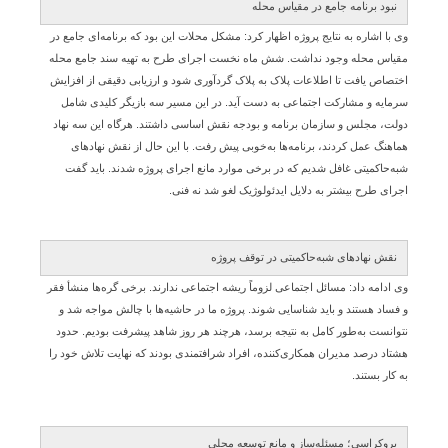
نبود برنامه جامع در مقیاس محله
وی با اشاره به نتایج پروژه اظهار کرد: مشکل محلات این بود که برنامه‌ای جامع در
مقیاس محله وجود نداشت. شش ماه نخست اجرای طرح به تهیه سند جامع محله
اختصاص یافت تا اطلاعات پلاک به پلاک گردآوری شود و ارزیابی دقیقی از افزایش
سرمایه و مشارکت اجتماعی به دست آید. در این مسیر سه بازیگر کلیدی شامل
دولت، مجلس و سازمان برنامه و بودجه نقش اساسی داشتند. هرگاه این سه نهاد
هماهنگ عمل کردند، برنامه‌ها به‌خوبی پیش رفت. با این حال از نقش نهادهای
شبه‌حاکمیتی غافل شدیم که در برخی موارد مانع اجرای پروژه شدند. باید گفت
اجرای طرح بیشتر به دلایل ایدئولوژیک لغو شد نه فنی.
نقش نهادهای شبه‌حاکمیتی در توقف پروژه
وی ادامه داد: مسائل اجتماعی لزوماً ریشه اجتماعی ندارند. برخی گره‌ها منشأ فقر
و فساد هستند و باید شناسایی شوند. پروژه ما در حاشیه‌ها با چالش مواجه شد و
نتوانست به‌طور کامل به نتیجه برسد، هرچند هر روز شاهد پیشرفت بودیم. حدود
هشتاد درصد مدیران همکاری‌کننده، افراد شرافتمندی بودند که نهایت تلاش خود را
به کار بستند.
بروکراسی؛ مسئله‌ساز و مانع توسعه محلی