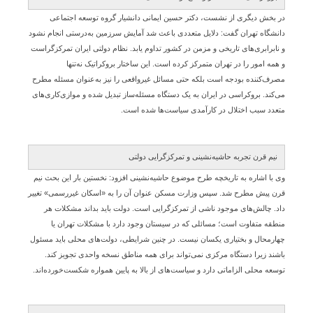
در بخش دیگری از نشست، دکتر حسین ایمانی دانشیار گروه توسعه اجتماعی
دانشگاه تهران گفت: دلایل متعددی باعث شد آمایش سرزمین به‌درستی انجام نشود
و نابرابری‌های تاریخی و مزمن در کشور تداوم یابد. نظام دولتی ایران تمرکزگراست
و همه امور را در تهران متمرکز کرده است. این ساختار بروکراتیک نه‌تنها
مصرف‌کننده بودجه است بلکه حتی مسائل غیرواقعی را نیز به‌عنوان مسئله مطرح
می‌کند. بروکراسی در ایران به یک دستگاه مسئله‌ساز تبدیل شده و موازی‌کاری‌های
متعدد سبب اختلال در کارآمدی سیاست‌ها شده است.
نیم قرن تجربه حاشیه‌نشینی و تمرکزگرایی دولتی
وی با اشاره به تاریخچه طرح موضوع حاشیه‌نشینی افزود: نخستین بار این بحث نیم
قرن پیش مطرح شد. سپس وزارت مسکن عنوان آن را به «اسکان غیررسمی» تغییر
داد. چالش‌های موجود ناشی از تمرکزگرایی است. دولت باید بداند مشکلات هر
منطقه متفاوت است؛ مسائلی که در سیستان وجود دارد با مشکلات تهران یا
چهارمحال و بختیاری یکسان نیست. در چنین شرایطی، دولت‌های محلی باید مسئول
باشند زیرا دستگاه مرکزی نمی‌تواند برای همه مناطق نسخه واحدی تجویز کند.
توسعه محلی الزاماتی دارد و سیاست‌های از بالا به پایین همواره شکست‌خورده‌اند.