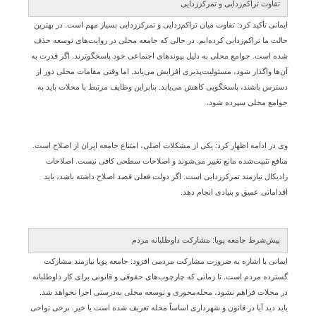
تفاوت تراکم‌زدایی و تمرکززدایی
ایمانی تأکید کرد: تفاوت میان تراکم‌زدایی و تمرکززدایی بسیار مهم است. در بهترین
حالت ما تراکم‌زدایی کرده‌ایم. در حالی که جامعه محلی در روایت‌های توسعه حذف
شده است. جوامع محلی به دلیل پیوندهای اجتماعی خود پاسخگوترند. اگر قدرت به
آن‌ها واگذار شود، مسئولیت‌پذیری افزایش می‌یابد. اما وقتی مقامات محلی دور از
دسترس باشند، پاسخگویی کاهش می‌یابد. بنابراین وظایف مرتبط با محلات باید به
جوامع محلی سپرده شود.
وی در ادامه اظهار کرد: یکی از مشکلات اصلی، امتناع جامعه ایران از اصلاح است.
منافع تثبیت‌شده مانع تغییر می‌شوند و اصلاحات سطحی کافی نیست. اصلاحات
رادیکال نیازمند تمرکززدایی است. اگر دولت فعلی قصد اصلاح داشته باشد، باید
اقداماتی عمیق و بنیادی انجام دهد.
پیش‌شرط جامعه پویا: مشارکت داوطلبانه مردم
ایمانی با اشاره به ضرورت مشارکت مردمی افزود: جامعه پویا نیازمند مشارکت
گسترده مردم است. تا زمانی که چارچوب‌های حقوقی و قانونی برای کار داوطلبانه
در محلات فراهم نشود، محله‌محوری و توسعه محلی به‌درستی اجرا نخواهد شد.
باید دید آیا در قانون و شهرداری اساساً محله تعریف شده است یا خیر. برخی نواحی