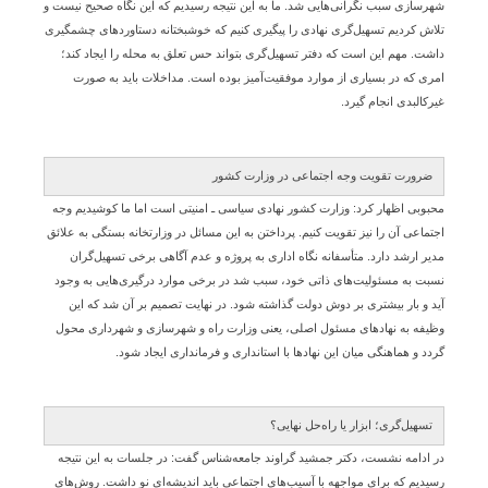
شهرسازی سبب نگرانی‌هایی شد. ما به این نتیجه رسیدیم که این نگاه صحیح نیست و
تلاش کردیم تسهیل‌گری نهادی را پیگیری کنیم که خوشبختانه دستاوردهای چشمگیری
داشت. مهم این است که دفتر تسهیل‌گری بتواند حس تعلق به محله را ایجاد کند؛
امری که در بسیاری از موارد موفقیت‌آمیز بوده است. مداخلات باید به صورت
غیرکالبدی انجام گیرد.
ضرورت تقویت وجه اجتماعی در وزارت کشور
محبوبی اظهار کرد: وزارت کشور نهادی سیاسی ـ امنیتی است اما ما کوشیدیم وجه
اجتماعی آن را نیز تقویت کنیم. پرداختن به این مسائل در وزارتخانه بستگی به علائق
مدیر ارشد دارد. متأسفانه نگاه اداری به پروژه و عدم آگاهی برخی تسهیل‌گران
نسبت به مسئولیت‌های ذاتی خود، سبب شد در برخی موارد درگیری‌هایی به وجود
آید و بار بیشتری بر دوش دولت گذاشته شود. در نهایت تصمیم بر آن شد که این
وظیفه به نهادهای مسئول اصلی، یعنی وزارت راه و شهرسازی و شهرداری محول
گردد و هماهنگی میان این نهادها با استانداری و فرمانداری ایجاد شود.
تسهیل‌گری؛ ابزار یا راه‌حل نهایی؟
در ادامه نشست، دکتر جمشید گراوند جامعه‌شناس گفت: در جلسات به این نتیجه
رسیدیم که برای مواجهه با آسیب‌های اجتماعی باید اندیشه‌ای نو داشت. روش‌های