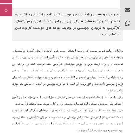
مدیر حوزه ریاست و روابط عمومی موسسه کار و تامین اجتماعی با اشاره به
تفاهم نامه این موسسه و سازمان بهزیستی اظهار داشت: آموزش مهارت‌های
کارآفرینی به فرزندان بهزیستی در اولویت برنامه های موسسه کار و تامین
اجتماعی است.
به گزارش روابط عمومی موسسه کار و تامین اجتماعی حبیب بابایی افزود: در راستای گسترش توانمندسازی
و ایجاد فرصت‌های برابر برای فرزندان تحت پوشش، مؤسسه کار و تأمین اجتماعی و سازمان بهزیستی کشور
تفاهم‌نامه‌ای را برای تربیت مربی و آموزش مهارت‌های کارآفرینی امضا کردند.به گفته وی بر پایه این
تفاهم‌نامه، برنامه‌ ملی برای آموزش‌های مهارت‌محور و کارآفرینی به اجرا درمی‌آید که با محور «توانمندسازی
پایدار» طراحی شده است؛ رویکردی که به‌جای اتکاء صرف به مستمری، بر ایجاد مهارت، اشتغال و درآمد برای
فرزندان بهزیستی تأکید دارد و افق برنامه آن است که هر فرزند بهزیستی در آستانه ۱۸سالگی یک مهارت
درآمدزا بیاموزد.
بابایی ادامه داد: طبق مفاد تفاهم، بخش عمده هزینه‌های آموزشی و حق‌التدریس از سوی مؤسسه کار و تأمین
اجتماعی تقبل می‌شود و فضاها و امکانات مراکز بهزیستی برای برگزاری دوره‌ها مورد استفاده قرار می‌گیرد.
مدیر روابط موسسه کار و تامین اجتماعی افزود: این برنامه به‌صورت مرحله‌ای و فراگیر اجرا می‌شود و
بناست ده‌ها هزار نفر از فرزندان تحت پوشش بهزیستی در قالب دوره‌های مهارتی، کارآفرینی و اشتغال‌پذیری
آموزش ببینند و تمرکز ویژه بر پیوند آموزش، مهارت و اشتغال پایدار است تا خروجی برنامه، صرفاً گذراندن
دوره نبوده و به ورود مؤثر به بازار کار بینجامد.