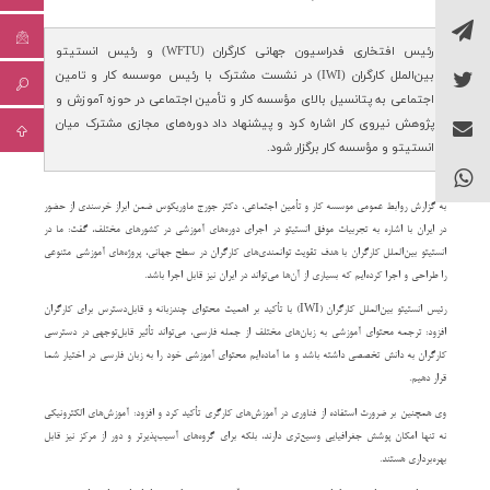
رئیس افتخاری فدراسیون جهانی کارگران (WFTU) و رئیس انستیتو
بین‌الملل کارگران (IWI) در نشست مشترک با رئیس موسسه کار و تامین
اجتماعی به پتانسیل بالای مؤسسه کار و تأمین اجتماعی در حوزه آموزش و
پژوهش نیروی کار اشاره کرد و پیشنهاد داد دوره‌های مجازی مشترک میان
انستیتو و مؤسسه کار برگزار شود.
به گزارش روابط عمومی موسسه کار و تأمین اجتماعی، دکتر جورج ماوریکوس ضمن ابراز خرسندی از حضور
در ایران با اشاره به تجربیات موفق انستیتو در اجرای دوره‌های آموزشی در کشورهای مختلف، گفت: ما در
انستیتو بین‌الملل کارگران با هدف تقویت توانمندی‌های کارگران در سطح جهانی، پروژه‌های آموزشی متنوعی
را طراحی و اجرا کرده‌ایم که بسیاری از آن‌ها می‌تواند در ایران نیز قابل اجرا باشد.
IWI
رئیس انستیتو بین‌الملل کارگران (
) با تأکید بر اهمیت محتوای چندزبانه و قابل‌دسترس برای کارگران
افزود: ترجمه محتوای آموزشی به زبان‌های مختلف از جمله فارسی، می‌تواند تأثیر قابل‌توجهی در دسترسی
کارگران به دانش تخصصی داشته باشد و ما آماده‌ایم محتوای آموزشی خود را به زبان فارسی در اختیار شما
قرار دهیم.
وی همچنین بر ضرورت استفاده از فناوری در آموزش‌های کارگری تأکید کرد و افزود: آموزش‌های الکترونیکی
نه ‌تنها امکان پوشش جغرافیایی وسیع‌تری دارند، بلکه برای گروه‌های آسیب‌پذیرتر و دور از مرکز نیز قابل
بهره‌برداری هستند.