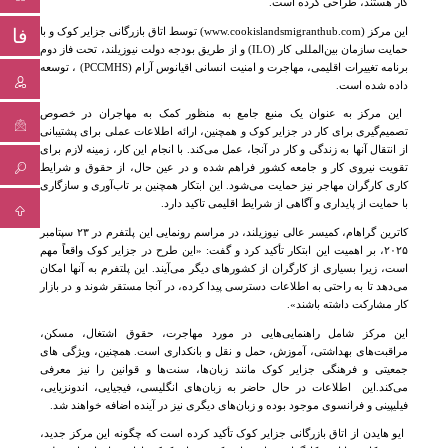
کار هستند، طراحی کرده است.
فا
این مرکز
(www.cookislandsmigranthub.com)
توسط اتاق بازرگانی جزایر کوک و با
حمایت سازمان بین‌المللی کار
(ILO)
و از طریق بودجه دولت نیوزیلند، تحت فاز دوم
برنامه تغییرات اقلیمی، مهاجرت و امنیت انسانی اقیانوس آرام
(PCCMHS)
،
توسعه
داده شده است
.
این مرکز به عنوان یک منبع جامع به منظور کمک به مهاجران در خصوص
تصمیم‌گیری برای کار در جزایر کوک و همچنین، ارائه اطلاعات عملی برای پشتیبانی
از انتقال آنها به زندگی و کار در آنجا، عمل می‌کند
.
با انجام این کار، زمینه لازم برای
تقویت نیروی کار و جامعه کشور فراهم شده و در عین حال، از حقوق و شرایط
کاری کارگران مهاجر نیز حمایت می‌شود
.
این ابتکار همچنین بر تاب‌آوری و سازگاری
با حمایت از پایداری و آگاهی از شرایط اقلیمی تاکید دارد
.
کاترین گراهام، کمیسر عالی نیوزیلند، در مراسم رونمایی این پلتفرم در ۲۳ سپتامبر
۲۰۲۵، بر اهمیت این ابتکار تأکید کرد و گفت: «این طرح در جزایر کوک واقعاً مهم
است، زیرا بسیاری از کارگران از کشورهای دیگر می‌آیند. این پلتفرم به آنها امکان
می‌دهد تا به راحتی به اطلاعات دسترسی پیدا کرده، در آنجا مستقر شوند و در بازار
کار مشارکت داشته باشند».
این مرکز شامل راهنمایی‌هایی در مورد مهاجرت، حقوق اشتغال، مسکن،
مراقبت‌های بهداشتی، آموزش، حمل و نقل و بانکداری است
.
همچنین، ویژگی های
جمعیتی و فرهنگی جزایر کوک مانند زبان‌ها، سنت‌ها و قوانین را نیز معرفی
می‌کند
.این
اطلاعات در حال حاضر به زبان‌های انگلیسی، فیجیایی، اندونزیایی،
فیلیپینی و فرانسوی موجود بوده و زبان‌های دیگری نیز در آینده اضافه خواهند شد
.
ایو هایدن از اتاق بازرگانی جزایر کوک تأکید کرده است که چگونه این مرکز جدید،