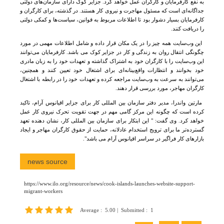
به نفع کارفرمایان و کارگران عمل خواهد کرد. جزایر کوک دارای سازمان‌های دولتی
جداگانه‌ای است که مسئول مهاجرت و نیروی کار هستند. در گذشته، برای کارگران و
کارفرمایان بسیار دشوار بود تا اطلاعات مربوط به قوانین، سیاست‌ها و کمکی دولتی
را دریافت کنند
.
این وب‌سایت همه چیز را در یک مکان قرار داده و شامل اطلاعات مهمی در مورد
چگونگی انتقال روان به زندگی و کار در جزایر کوک می باشد. کارفرمایان می‌توانند
این وب‌سایت را با کارگران خود به اشتراک گذاشته و تعهدات خود را به زبان مادری
خود بخوانند و انتظارات واقع‌بینانه‌ای برای اشتغال خود تعیین کنند و همچنین،
می‌توانند به سرعت به وب‌سایت مراجعه کرده و تعهدات خود را در رابطه با اشتغال
کارگران مهاجر، مورد بررسی قرار دهند.
مارتین واندرا، مدیر دفتر
سازمان بین المللی کار
برای جزایر اقیانوس آرام، تاکید
کرده است که چگونه این مرکز گامی مهم در جهت تقویت تحرک نیروی کار عمل
خواهد کرد. وی گفت: " این ابتکار برای
سازمان بین المللی کار
، نشان دهنده تعهد
گسترده‌تر ما برای ترویج استخدام عادلانه، حمایت از حقوق کارگران مهاجر و ایجاد
بازارهای کار فراگیر در سراسر اقیانوس آرام می باشد
".
news source
https://www.ilo.org/resource/news/cook-islands-launches-website-support-
migrant-workers
Average
:
5.00
|
Submitted
:
1