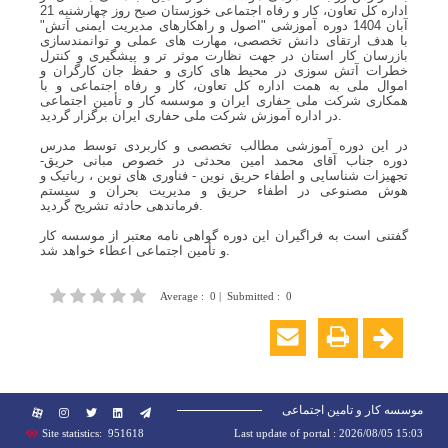
اداره کل تعاون، کار و رفاه اجتماعی خوزستان صبح روز چهارشنبه 21
آبان 1404 دوره آموزشی "اصول و راهکارهای مدیریت ایمنی آتش"
با هدف ارتقای دانش تخصصی، مهارت های عملی و توانمندسازی
بازرسان کار استان در جهت نظارت موثر تر و پیشگیری و کنترل
خطرات آتش سوزی در محیط های کاری و حفظ جان کارگران و
اموال ملی به همت اداره کل تعاون، کار و رفاه اجتماعی و با
همکاری شرکت ملی حفاری ایران و موسسه کار و تأمین اجتماعی
در اداره آموزش شرکت ملی حفاری ایران برگزار گردید.
در این دوره آموزشی مطالب تخصصی و کاربردی توسط مدرس
دوره جناب آقای محمد امین محدثی در خصوص مبانی حریق-
تجهیزات شناسایی و اطفاء حریق نوین - فناوری های نوین ، رباتیک و
هوش مصنوعی در اطفاء حریق و مدیریت بحران و سیستم
فرماندهی حادثه تشریح گردید.
گفتنی است به فراگیران این دوره گواهی نامه معتبر از موسسه کار
و تأمین اجتماعی اعطاء خواهد شد.
Average
:
0
|
Submitted
:
0
موسسه کار و تامین اجتماعی
Site statistics:
951618
Last update of portal : 2026/08/05 15:03