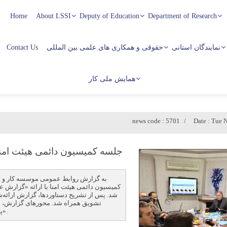
Home
About LSSI
Deputy of Education
Department of Research
نمایندگان استانی
حقوقی و همکاری های علمی بین المللی
Contact Us
همایش ملی کار
news code :
5701
Date :
Tue N
جلسه كمیسیون دائمی هیئت امن
کمیسیون دائمی هیئت امنا با ارائه «گزار
شد. پس از تشریح دستاوردها، گزارش ارائه‌شد
تشویق همراه شد. محورهای گزارش، م
«پژوهش» و «معاونت اجرایی» را دربر می‌گرفت.