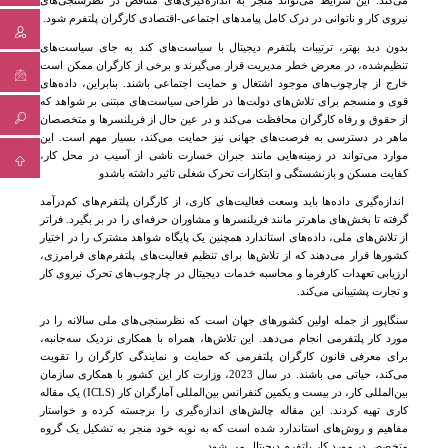
می‌کند
.
این شرایط می‌تواند منجر به اندازه‌گیری‌های متناقض در نظرسنجی‌های
نیروی کار و ناتوانی در درک کامل پیامدهای اجتماعی-اقتصادی کارگران پلتفرم شود
.
بدون دید بهتر، ترتیبات پلتفرم دیجیتال با سیاست‌های کند به جای سیاست‌های
تنظیم‌شده، در معرض خطر مدیریت قرار می‌گیرند و برخی از کارگران ممکن است
خارج از چارچوب‌های موجود اشتغال و حمایت اجتماعی باشند
.
بنابراین، داده‌های
قوی و منسجم برای تلاش‌های دولت‌ها در طراحی سیاست‌های مبتنی بر شواهد که
از حقوق و رفاه کارگران محافظت می‌کند و در عین حال از فریلنسرها و متخصصان
ماهر در دسترسی به فرصت‌های جهانی نیز حمایت می‌کند، بسیار مهم است
.
این
موارد می‌تواند در زمینه‌هایی مانند جبران خسارت ناشی از آسیب در محل کار،
کفایت مسکن و بازنشستگی و ابتکارات تحرک شغلی تاثیر داشته باشد
و
اندازه‌گیری داده‌ها باید وسعت فعالیت‌های کاری، از کارگران پلتفرم‌های کم‌درآمد
گرفته تا بخش‌های ماهرتر مانند فریلنسرها و مشاوران حرفه‌ای را در بر بگیرد
.
فراتر
از تلاش‌های ملی، داده‌های استاندارد همچنین یک پایگاه شواهد مشترک را در اختیار
کشورها قرار می‌دهند که از تلاش‌ها برای تنظیم فعالیت‌های پلتفرم‌های فرامرزی،
ارزیابی تعهدات کارفرما و محاسبه خدمات دیجیتال در چارچوب‌های تحرک نیروی کار
و تجارت پشتیبانی می‌کند
.
سنگاپور از جمله اولین کشورهای جهان است که نظرسنجی‌های ملی سالانه را در
مورد کار پلتفرمی انجام می‌دهد
.
این تلاش‌ها، همراه با همکاری نزدیک سه‌جانبه،
برای معرفی قانون کارگران پلتفرمی که حمایت و نمایندگی کارگران را تقویت
می‌کند، حیاتی می باشند. در سال 2023، وزارت کار این کشور با همکاری سازمان
بین‌المللی کار،
در بیست و یکمین کنفرانس بین‌المللی آمارگران کار
(ICLS)
یک مقاله
کاری تهیه کردند
.
این مقاله چالش‌های اندازه‌گیری را برجسته کرده و خواستار
مفاهیم و روش‌های استاندارد شده است که به نوبه خود منجر به تشکیل یک گروه
متخصص در مورد کار پلتفرم دیجیتال می شود .