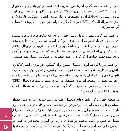
بیش از ۱۵۰ سیاست‌گذار، آمارشناس، شریک اجتماعی، اپراتور پلتفرم و محقق از
بیش از ۲۰ کشور در سراسر جهان، در ۲۹ سپتامبر در سنگاپور و به میزبانی وزارت
نیروی انسانی
(MOM)
، اداره تحقیقات و آمار نیروی انسانی سنگاپور
(MRSD)
و
سازمان بین‌المللی کار
(ILO)
برای گفتگوی جهانی در مورد پلتفرم‌های دیجیتال،
گردهم می‌آیند.
این کنفرانس گامی مهم در تبادل دانش جهانی برای رفع شکاف‌های داده‌ها و پیشبرد
اقدامات در اقتصاد پلتفرمی است
.
هدف این کنفرانس، حمایت از ایجاد چارچوب‌های
آماری بین‌المللی قابل اعتماد و هماهنگ برای اشتغال پلتفرم‌های دیجیتال
(DPE)
است که برای اطلاع‌رسانی در مورد سیاست‌های فراگیر، مبتنی بر شواهد و آماده
برای آینده جهت حمایت از کارگران و رشد اقتصادی در سنگاپور، بسیار مهم هستند
.
این کنفرانس با گردهم آوردن ذینفعان متنوع برای گفتگوی فرامرزی، اشتراک‌گذاری
دانش و همکاری چندجانبه، با هدف تولید داده‌ها و تجزیه و تحلیل بهتر جهت حمایت
قانونی قوی‌تر از کارگران پلتفرم‌ها و سیاست‌هایی که فرصت‌ها را در اقتصاد پلتفرم
ارتقا می‌دهند، از توسعه آمارهای هماهنگ در مورد
اشتغال پلتفرم دیجیتال
(DPE)
حمایت کرده و همچنین، همکاری و گفتگوی جهانی در مورد آینده
اشتغال پلتفرم
دیجیتال
(DPE)
را هدایت می‌کند.
در سطح جهانی، کار پلتفرم‌های دیجیتال علیرغم رشد سریع آن، به دلیل فقدان
استانداردها و تعاریف آماری مورد توافق بین‌المللی، به طور کامل در داده‌های نیروی
کار ثبت نشده است، و این واقعیت که چنین کاری طیف متنوعی از فعالیت‌ها را از
حمل و نقل و تحویل گرفته تا خدمات حرفه‌ای مانند طراحی، کدنویسی و مشاوره
شامل می‌شود و اغلب ماهیت پراکنده‌ای دارد، این امر را پیچیده‌تر می‌کند
.
این
فا
موضوع، ارزیابی تاثیر واقعی آن بر کارگران، ترتیبات کاری و درآمدها را نیز دشوار