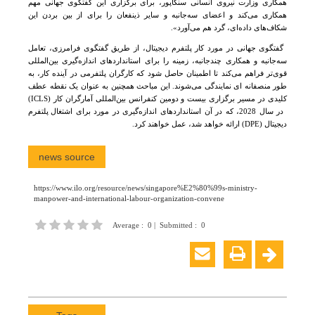
همکاری وزارت نیروی انسانی سنگاپور، برای برگزاری این گفتگوی جهانی مهم
همکاری می‌کند و اعضای سه‌جانبه و سایر ذینفعان را برای از بین بردن این
شکاف‌های داده‌ای، گرد هم می‌آورد
».
گفتگوی جهانی در مورد کار پلتفرم دیجیتال، از طریق گفتگوی فرامرزی، تعامل
سه‌جانبه و همکاری چندجانبه، زمینه را برای استانداردهای اندازه‌گیری بین‌المللی
قوی‌تر فراهم می‌کند تا اطمینان حاصل شود که کارگران پلتفرمی در آینده کار، به
طور منصفانه ای نمایندگی می‌شوند
.
این مباحث همچنین به عنوان یک نقطه عطف
کلیدی در مسیر برگزاری بیست و دومین کنفرانس بین‌المللی آمارگران کار
(ICLS)
در سال 2028، که در آن استانداردهای اندازه‌گیری در مورد
برای
اشتغال پلتفرم
دیجیتال
(DPE)
ارائه خواهد شد، عمل خواهند کرد
.
news source
https://www.ilo.org/resource/news/singapore%E2%80%99s-ministry-
manpower-and-international-labour-organization-convene
Average
:
0
|
Submitted
:
0