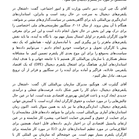
آقای نگ چی کرن، دبیر دائمی وزارت کار و امور اجتماعی، گفت: «اشتغال در
پلتفرم‌های دیجیتال به سرعت در حال رشد است و بنابراین، استانداردهای
اندازه‌گیری بین‌المللی باید برای آگاهی‌بخشی در سیاست‌گذاری‌های مبتنی بر شواهد،
همگام با آن پیش بروند. از سال ۲۰۱۶، سنگاپور نظرسنجی‌های ملی اختصاصی را
برای درک بهتر این بخش در حال تحول انجام داده است و این امر برای معرفی
قانون کارگران پلتفرم در اوایل امسال بسیار مهم بود. با نگاه به آینده، ما باید نقش‌
پلتفرم‌های ماهرتر را نیز پیگیری کنیم. با آماده‌سازی اولیه - همانطور که یک دهه
پیش با کارگران تحویل و درخواست خودرو انجام دادیم - می‌توانیم داده‌ها و
سیاست‌های به‌موقع را برای این موج بعدی کار پلتفرم تضمین کنیم. ما مشتاقانه
منتظر همکاری با سازمان بین‌المللی کار هستیم تا با جامعه جهانی و با هدف ایجاد
استانداردهای آماری هماهنگ برای
اشتغال پلتفرم دیجیتال
(DPE)
که یک اقتصاد
پلتفرمی عادلانه، فراگیر و آماده برای آینده را در سنگاپور و فراتر از آن ترویج
می‌دهد، تبادل نظر کنیم».
آقای گیلبرت اف. هونگبو، مدیرکل سازمان بین‌المللی کار، گفت: «اشتغال در
پلتفرم‌های دیجیتال، دنیای کار را تغییر شکل داده، فرصت‌های شغلی و درآمدی
جدیدی ایجاد کرده و باعث افزایش بهره‌وری اقتصادی شده است، اما در عین حال
چالش‌هایی را در مورد حمایت و حقوق کارگران ایجاد کرده است. با گسترش جهانی
پلتفرم‌های دیجیتال، اندازه‌گیری‌های ما نیز باید به همین منوال باشد. اکنون زمان
استانداردهای آماری بین‌المللی است، بنابراین ما شواهد داده‌های قابل مقایسه‌ای را
برای حمایت از حقوق و گسترش حمایت اجتماعی، پیشبرد کار شایسته و در عین
ارتقای پتانسیل اقتصادی آن در اختیار داریم. داده‌های قابل اعتماد همچنین برای
اطلاع‌رسانی در مورد تنظیم استانداردهای جاری
ILO
در مورد کار شایسته برای
کارگران پلتفرم بسیار مهم است. من خوشحالم که
سازمان بین المللی کار
با