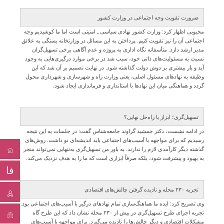
ضرورت تقویت وجه اجتماعی در وزارت کشور
محبوبی اظهار کرد: وزارت کشور نهادی سیاسی ـ امنیتی است اما ما کوشیدیم وجه
اجتماعی آن را نیز تقویت کنیم. پرداختن به این مسائل در وزارتخانه بستگی به علائق
مدیر ارشد دارد. متأسفانه نگاه اداری به پروژه و عدم آگاهی برخی تسهیل‌گران
نسبت به مسئولیت‌های ذاتی خود، سبب شد در برخی موارد درگیری‌هایی به وجود
آید و بار بیشتری بر دوش دولت گذاشته شود. در نهایت تصمیم بر آن شد که این
وظیفه به نهادهای مسئول اصلی، یعنی وزارت راه و شهرسازی و شهرداری محول
گردد و هماهنگی میان این نهادها با استانداری و فرمانداری ایجاد شود.
تسهیل‌گری؛ ابزار یا راه‌حل نهایی؟
در ادامه نشست، دکتر جمشید گراوند جامعه‌شناس گفت: در جلسات به این نتیجه
رسیدیم که برای مواجهه با آسیب‌های اجتماعی باید اندیشه‌ای نو داشت. روش‌های
گذشته دیگر کارآمدی لازم را ندارند. به باور من تسهیل‌گری به‌تنهایی نمی‌تواند منجر
به بهبود و پیشرفت شود، بلکه صرفاً ابزاری است که ما را به هدف نزدیک می‌کند.
فا
تجربه ۲۳۰ محله و نادیده گرفتن چالش‌های اقتصادی
وی تصریح کرد: ایده ما هماهنگ‌سازی تمام نهادهای درگیر با آسیب‌های اجتماعی بود.
تجربه اجرای طرح تسهیل‌گری در بیش از ۲۳۰ محله نشان داد که این طرح گاه
مشکلات اقتصادی و دیگر چالش‌ها را نادیده می‌گیرد. برای مواجهه با آسیب‌های