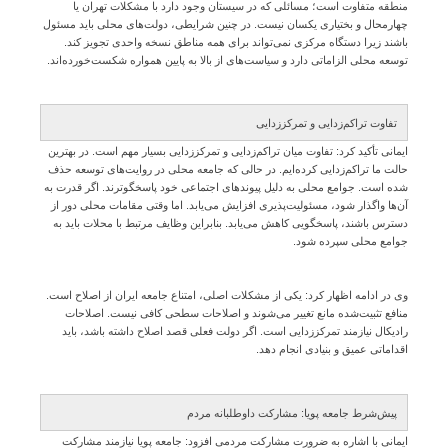
منطقه متفاوت است؛ مسائلی که در سیستان وجود دارد با مشکلات تهران یا
چهارمحال و بختیاری یکسان نیست. در چنین شرایطی، دولت‌های محلی باید مسئول
باشند زیرا دستگاه مرکزی نمی‌تواند برای همه مناطق نسخه واحدی تجویز کند.
توسعه محلی الزاماتی دارد و سیاست‌های از بالا به پایین همواره شکست‌خورده‌اند.
تفاوت تراکم‌زدایی و تمرکززدایی
ایمانی تأکید کرد: تفاوت میان تراکم‌زدایی و تمرکززدایی بسیار مهم است. در بهترین
حالت ما تراکم‌زدایی کرده‌ایم. در حالی که جامعه محلی در روایت‌های توسعه حذف
شده است. جوامع محلی به دلیل پیوندهای اجتماعی خود پاسخگوترند. اگر قدرت به
آن‌ها واگذار شود، مسئولیت‌پذیری افزایش می‌یابد. اما وقتی مقامات محلی دور از
دسترس باشند، پاسخگویی کاهش می‌یابد. بنابراین وظایف مرتبط با محلات باید به
جوامع محلی سپرده شود.
وی در ادامه اظهار کرد: یکی از مشکلات اصلی، امتناع جامعه ایران از اصلاح است.
منافع تثبیت‌شده مانع تغییر می‌شوند و اصلاحات سطحی کافی نیست. اصلاحات
رادیکال نیازمند تمرکززدایی است. اگر دولت فعلی قصد اصلاح داشته باشد، باید
اقداماتی عمیق و بنیادی انجام دهد.
پیش‌شرط جامعه پویا: مشارکت داوطلبانه مردم
ایمانی با اشاره به ضرورت مشارکت مردمی افزود: جامعه پویا نیازمند مشارکت