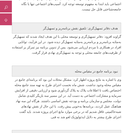
اجتماعی باید ابتدا به مفهوم توسعه توجه کرد. آسیب‌های اجتماعی تنها با نگاه
جامعه‌شناختی قابل حل نیست.
هدف دفاتر تسهیل‌گری: تلفیق نقش برنامه‌ریز و تسهیل‌گر
گراوند افزود: دفاتر تسهیل‌گری و توسعه محلی با این هدف ایجاد شدند که تسهیل‌گر
به‌مثابه برنامه‌ریز و برنامه‌ریز به‌مثابه تسهیل‌گر دیده شود. در این فرآیند، توانایی
افراد در همکاری با مردم ارزیابی می‌شود. پس از تدوین برنامه نیز تمرکز بر استفاده
از ظرفیت‌های جامعه محلی و توجه به تسهیل‌گری نهادی قرار گرفت.
نبود برنامه جامع در مقیاس محله
وی با اشاره به نتایج پروژه اظهار کرد: مشکل محلات این بود که برنامه‌ای جامع در
مقیاس محله وجود نداشت. شش ماه نخست اجرای طرح به تهیه سند جامع محله
اختصاص یافت تا اطلاعات پلاک به پلاک گردآوری شود و ارزیابی دقیقی از افزایش
سرمایه و مشارکت اجتماعی به دست آید. در این مسیر سه بازیگر کلیدی شامل
دولت، مجلس و سازمان برنامه و بودجه نقش اساسی داشتند. هرگاه این سه نهاد
هماهنگ عمل کردند، برنامه‌ها به‌خوبی پیش رفت. با این حال از نقش نهادهای
شبه‌حاکمیتی غافل شدیم که در برخی موارد مانع اجرای پروژه شدند. باید گفت
اجرای طرح بیشتر به دلایل ایدئولوژیک لغو شد نه فنی.