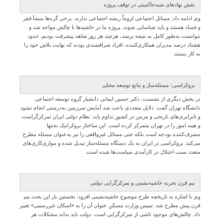
نقش نهادهای شبه‌حاکمیتی در توقف پروژه
وی ادامه داد: مسائل اجتماعی لزوماً ریشه اجتماعی ندارند. برخی گره‌ها منشأ فقر
و فساد هستند و باید شناسایی شوند. پروژه ما در حاشیه‌ها با چالش مواجه شد و
نتوانست به‌طور کامل به نتیجه برسد، هرچند هر روز شاهد پیشرفت بودیم. حدود
هشتاد درصد مدیران همکاری‌کننده، افراد شرافتمندی بودند که نهایت تلاش خود را
به کار بستند.
بروکراسی؛ مسئله‌ساز و مانع توسعه محلی
در بخش دیگری از نشست، دکتر حسین ایمانی دانشیار گروه توسعه اجتماعی
دانشگاه تهران گفت: دلایل متعددی باعث شد آمایش سرزمین به‌درستی انجام نشود
و نابرابری‌های تاریخی و مزمن در کشور تداوم یابد. نظام دولتی ایران تمرکزگراست
و همه امور را در تهران متمرکز کرده است. این ساختار بروکراتیک نه‌تنها
مصرف‌کننده بودجه است بلکه حتی مسائل غیرواقعی را نیز به‌عنوان مسئله مطرح
می‌کند. بروکراسی در ایران به یک دستگاه مسئله‌ساز تبدیل شده و موازی‌کاری‌های
متعدد سبب اختلال در کارآمدی سیاست‌ها شده است.
نیم قرن تجربه حاشیه‌نشینی و تمرکزگرایی دولتی
وی با اشاره به تاریخچه طرح موضوع حاشیه‌نشینی افزود: نخستین بار این بحث نیم
قرن پیش مطرح شد. سپس وزارت مسکن عنوان آن را به «اسکان غیررسمی» تغییر
داد. چالش‌های موجود ناشی از تمرکزگرایی است. دولت باید بداند مشکلات هر