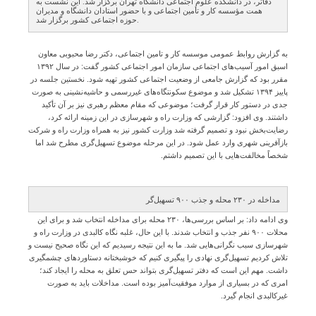
دفاتر، در دانشکده علوم اجتماعی دانشگاه تهران برگزار شد. این نشست به
همت مؤسسه کار و تأمین اجتماعی و با حضور استادان دانشگاه و مدیران
حوزه اجتماعی کشور برگزار شد.
به گزارش روابط عمومی موسسه کار و تامین اجتماعی، دکتر رضا محبوبی معاون
اسبق امور آسیب‌های اجتماعی سازمان امور اجتماعی کشور گفت: در سال ۱۳۹۲
مقرر بود که گزارش جامعی از وضعیت اجتماعی کشور تهیه شود. نخستین جلسه در
پاییز ۱۳۹۴ تشکیل شد و موضوع سکونتگاه‌های غیررسمی و حاشیه‌نشینی به صورت
جدی در دستور کار قرار گرفت؛ موضوعی که مقام معظم رهبری نیز بر آن تأکید
داشتند. وی افزود: گزارشی که وزارت راه و شهرسازی در این زمینه ارائه کرد،
رضایت‌بخش نبود و تصمیم گرفته شد وزارت کشور نیز به همراه وزارت راه و شرکت
بازآفرینی شهری وارد عمل شود. در این مرحله موضوع تسهیل‌گری مطرح شد اما
شخصاً مخالفت‌هایی با این تصمیم داشتم.
مداخله در ۲۳۰ محله و جذب ۹۰۰ تسهیل‌گر
وی ادامه داد: بر اساس بررسی‌ها، ۲۳۰ محله برای مداخله انتخاب شد و برای این
محلات ۹۰۰ نفر جذب و انتخاب شدند. با این حال، غلبه نگاه کالبدی در وزارت راه و
شهرسازی سبب نگرانی‌هایی شد. ما به این نتیجه رسیدیم که این نگاه صحیح نیست و
تلاش کردیم تسهیل‌گری نهادی را پیگیری کنیم که خوشبختانه دستاوردهای چشمگیری
داشت. مهم این است که دفتر تسهیل‌گری بتواند حس تعلق به محله را ایجاد کند؛
امری که در بسیاری از موارد موفقیت‌آمیز بوده است. مداخلات باید به صورت
غیرکالبدی انجام گیرد.